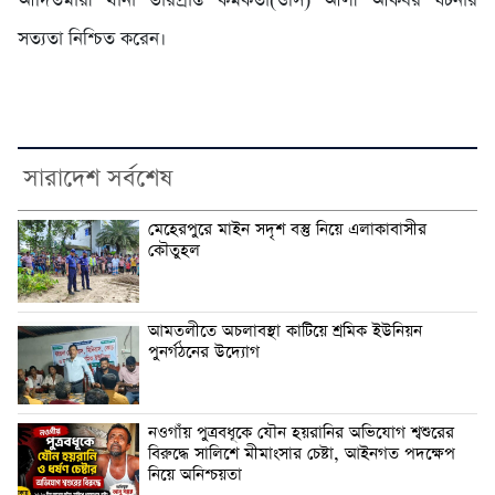
আদিতমারী থানা ভারপ্রাপ্ত কর্মকর্তা(ওসি) আলী আকবর ঘটনার
সত্যতা নিশ্চিত করেন।
সারাদেশ সর্বশেষ
মেহেরপুরে মাইন সদৃশ বস্তু নিয়ে এলাকাবাসীর
কৌতুহল
আমতলীতে অচলাবস্থা কাটিয়ে শ্রমিক ইউনিয়ন
পুনর্গঠনের উদ্যোগ
নওগাঁয় পুত্রবধূকে যৌন হয়রানির অভিযোগ শ্বশুরের
বিরুদ্ধে সালিশে মীমাংসার চেষ্টা, আইনগত পদক্ষেপ
নিয়ে অনিশ্চয়তা