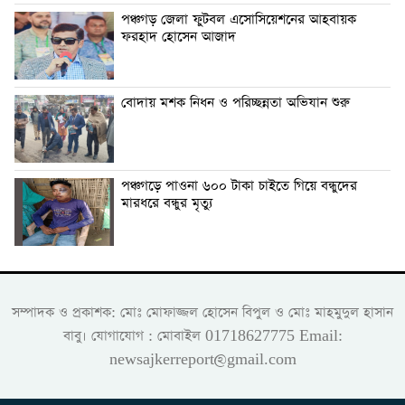
পঞ্চগড় জেলা ফুটবল এসোসিয়েশনের আহবায়ক
ফরহাদ হোসেন আজাদ
বোদায় মশক নিধন ও পরিচ্ছন্নতা অভিযান শুরু
পঞ্চগড়ে পাওনা ৬০০ টাকা চাইতে গিয়ে বন্ধুদের
মারধরে বন্ধুর মৃত্যু
সম্পাদক ও প্রকাশক: মোঃ মোফাজ্জল হোসেন বিপুল ও মোঃ মাহমুদুল হাসান
বাবু। যোগাযোগ : মোবাইল 01718627775 Email:
newsajkerreport@gmail.com