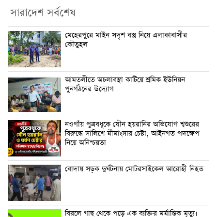
সারাদেশ সর্বশেষ
মেহেরপুরে মাইন সদৃশ বস্তু নিয়ে এলাকাবাসীর
কৌতুহল
আমতলীতে অচলাবস্থা কাটিয়ে শ্রমিক ইউনিয়ন
পুনর্গঠনের উদ্যোগ
নওগাঁয় পুত্রবধূকে যৌন হয়রানির অভিযোগ শ্বশুরের
বিরুদ্ধে সালিশে মীমাংসার চেষ্টা, আইনগত পদক্ষেপ
নিয়ে অনিশ্চয়তা
বোদায় সড়ক দুর্ঘটনায় মোটরসাইকেল আরোহী নিহত
বিরলে গাছ থেকে পড়ে এক ব্যক্তির মর্মান্তিক মৃত্যু।