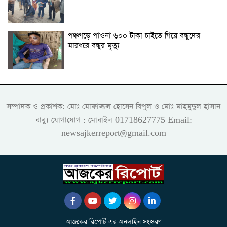
পঞ্চগড়ে পাওনা ৬০০ টাকা চাইতে গিয়ে বন্ধুদের
মারধরে বন্ধুর মৃত্যু
সম্পাদক ও প্রকাশক: মোঃ মোফাজ্জল হোসেন বিপুল ও মোঃ মাহমুদুল হাসান
বাবু। যোগাযোগ : মোবাইল 01718627775 Email:
newsajkerreport@gmail.com
আজকের রিপোর্ট এর অনলাইন সংস্করণ