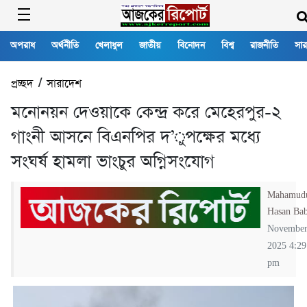
অপরাধ
অর্থনীতি
খেলাধুল
জাতীয়
বিনোদন
বিশ্ব
রাজনীতি
সার
প্রচ্ছদ
/
সারাদেশ
মনোনয়ন দেওয়াকে কেন্দ্র করে মেহেরপুর-২
গাংনী আসনে বিএনপির দ’ুপক্ষের মধ্যে
সংঘর্ষ হামলা ভাংচুর অগ্নিসংযোগ
Mahamud
Hasan Ba
November
2025 4:29
pm