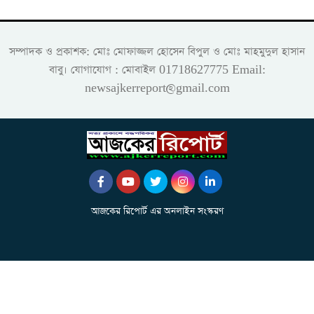
সম্পাদক ও প্রকাশক: মোঃ মোফাজ্জল হোসেন বিপুল ও মোঃ মাহমুদুল হাসান
বাবু। যোগাযোগ : মোবাইল 01718627775 Email:
newsajkerreport@gmail.com
আজকের রিপোর্ট এর অনলাইন সংস্করণ