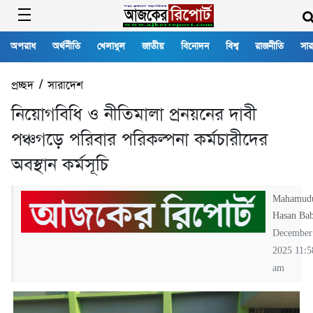
অপরাধ
অর্থনীতি
খেলাধুল
জাতীয়
বিনোদন
বিশ্ব
রাজনীতি
সার
প্রচ্ছদ
/
সারাদেশ
নিয়োগবিধি ও নীতিমালা প্রনয়নের দাবী
পঞ্চগড়ে পরিবার পরিকল্পনা কর্মচারীদের
অবস্থান কর্মসূচি
Mahamud
Hasan Ba
December
2025 11:5
am