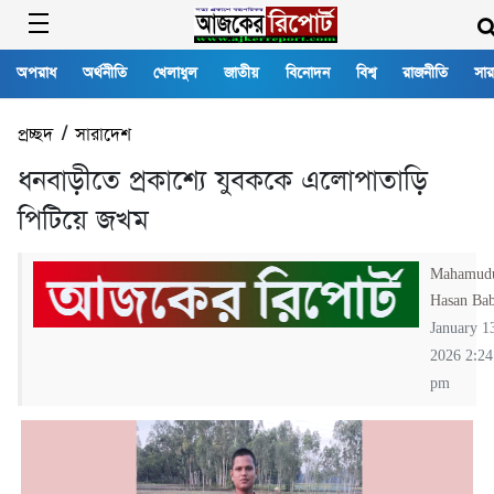
অপরাধ
অর্থনীতি
খেলাধুল
জাতীয়
বিনোদন
বিশ্ব
রাজনীতি
সার
প্রচ্ছদ
/
সারাদেশ
ধনবাড়ীতে প্রকাশ্যে যুবককে এলোপাতাড়ি
পিটিয়ে জখম
Mahamud
Hasan Ba
January 1
2026 2:24
pm