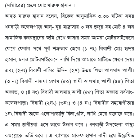
(মাস্টারের) ছেলে মোঃ মারুফ হাসান ।
‎আহত মারুফ হাসান বলেন, বিকেল আনুমানিক ৩.৩০ ঘটিকা সময়
ধনবাড়ী কলেজপাড়া আন্- নূর মাদ্রাসার ৩ জন হুজুর সহ মোট ৪ জন
সামাজিক কবরস্থানের জমি দেখে আসার সময় আমরা মোটরসাইকেলে
যোগে ফেরার পথে পূর্ব শত্রুতার জেরে (১ নং) বিবাদী মোঃ হৃদয়
হাসান, চলন্ত মোটরসাইকেলে লাথি দিয়ে আমাকে মাটিতে ফেলে দেয়।
এবং (২নং) বিবাদী নাসির উদ্দিন (২৭) উভয় পিতা আলমাস আলী।
(৩ নং) বিবাদী নাজমা বেগম (৫০) স্বামী আলমাছ আলী (৫৫) পিতা
অজ্ঞাত, ও (৪ নং) বিবাদী আলমাছ আলী (৫৫) পিতা অজ্ঞাত সর্বসাং-
কলেজপাড়া। বিবাদী (২নং) (৩নং) ও (৪ নং) বিবাদীর সহযোগীতায়
১নং বিবাদী তাকে এলোপাতাড়ি কিল,গুসি, লাথি মেরে রক্তাক্ত করে।
এ সময় স্থানীয়রা এসে তাকে উদ্ধার করে । ধনবাড়ী উপজেলা স্বাস্থ্য
কমপ্লেক্সে ভর্তি করে । এ ব্যাপারে মারুফ হাসান বাদী হয়ে উল্লেখিত