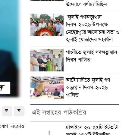
উদ্যোগে বর্ণাঢ্য মিছিল
জুলাই গণঅভ্যুত্থান
দিবস-২০২৬ উপলক্ষে
মেহেরপুরে আলোচনা সভা ও
জুলাই যোদ্ধাদের সংবর্ধনা
গাংনীতে জুলাই গণঅভ্যুত্থান
দিবস পালিত
আটোয়ারীতে জুলাই গণ
অভ্যুথ্বান দিবস-২০২৬
পালিত
ফ-
ফ
এই সপ্তাহের পাঠকপ্রিয়
োগ সংক্রান্ত
টাঙ্গাইলে ২০-২৫টি ইটভাটা
যথেষ্ট ২৪৭টি ইটভাটার