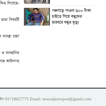
মকিও দিয়েছে।
পঞ্চগড়ে পাওনা ৬০০ টাকা
চাইতে গিয়ে বন্ধুদের
। তারা বিষয়টি
মারধরে বন্ধুর মৃত্যু
যবস্থা গ্রহণ
ি ও মানহানির
িরুদ্ধে আইনগত
 মোবাইল 01718627775 Email:
newsajkerreport@gmail.com