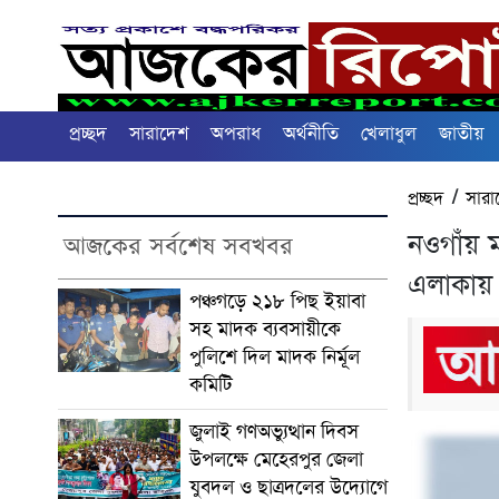
প্রচ্ছদ
সারাদেশ
অপরাধ
অর্থনীতি
খেলাধুল
জাতীয়
প্রচ্ছদ
/
সারা
নওগাঁয় 
আজকের সর্বশেষ সবখবর
এলাকায় 
পঞ্চগড়ে ২১৮ পিছ ইয়াবা
সহ মাদক ব্যবসায়ীকে
পুলিশে দিল মাদক নির্মূল
কমিটি
জুলাই গণঅভ্যুত্থান দিবস
উপলক্ষে মেহেরপুর জেলা
যুবদল ও ছাত্রদলের উদ্যোগে