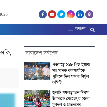
2026
অন্যান্য
ুমকি,
সারাদেশ সর্বশেষ
পঞ্চগড়ে ২১৮ পিছ ইয়াবা
সহ মাদক ব্যবসায়ীকে
পুলিশে দিল মাদক নির্মূল
কমিটি
জুলাই গণঅভ্যুত্থান দিবস
উপলক্ষে মেহেরপুর জেলা
যুবদল ও ছাত্রদলের