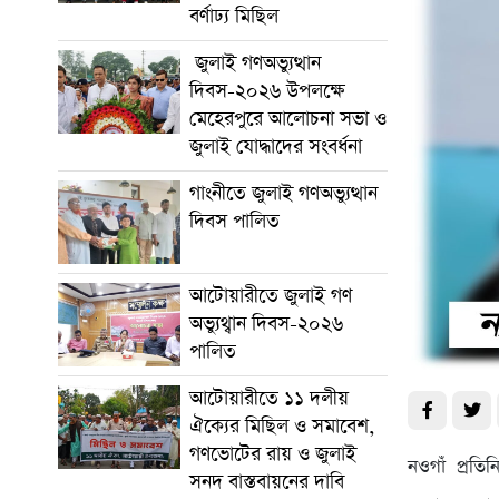
বর্ণাঢ্য মিছিল
জুলাই গণঅভ্যুত্থান
দিবস-২০২৬ উপলক্ষে
মেহেরপুরে আলোচনা সভা ও
জুলাই যোদ্ধাদের সংবর্ধনা
গাংনীতে জুলাই গণঅভ্যুত্থান
দিবস পালিত
আটোয়ারীতে জুলাই গণ
অভ্যুথ্বান দিবস-২০২৬
পালিত
আটোয়ারীতে ১১ দলীয়
ঐক্যের মিছিল ও সমাবেশ,
গণভোটের রায় ও জুলাই
নওগাঁ প্রতি
সনদ বাস্তবায়নের দাবি