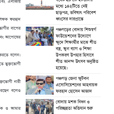
 এবং এলাকায়
মধ্যে ১৪২টিতে নেই
ছাড়পত্র, ভবিষ্যৎ পরিবেশ
ধ্বংসের দারপ্রান্তে
শিক্ষক ফরহাদ
তভোগীর বাপের
পঞ্চগড়ের বোদায় শিশুস্বর্গ
ফাউন্ডেশনের উদ্যোগে
ন এবং আপোষের
ক্ষুদে শিক্ষার্থীর মাঝে শীত
বস্ত্র, স্কুল ব্যাগ ও শিক্ষা
 করতে বলেন।
উপকরণ উপহার হিসাবে
শীত আনন্দ উৎসব অনুষ্ঠিত
তে ভুক্তভোগী
হয়েছে।
পঞ্চগড় জেলা ফুটবল
ক্তভোগী নারী
এসোসিয়েশনের আহবায়ক
া করছেন বলেও
ফরহাদ হোসেন আজাদ
বোদায় মশক নিধন ও
পরিচ্ছন্নতা অভিযান শুরু
াকে ও আমার