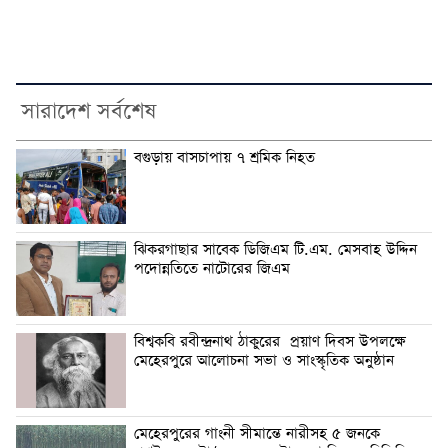
সারাদেশ সর্বশেষ
বগুড়ায় বাসচাপায় ৭ শ্রমিক নিহত
ঝিকরগাছার সাবেক ডিজিএম টি.এম. মেসবাহ উদ্দিন
পদোন্নতিতে নাটোরের জিএম
বিশ্বকবি রবীন্দ্রনাথ ঠাকুরের প্রয়াণ দিবস উপলক্ষে
মেহেরপুরে আলোচনা সভা ও সাংস্কৃতিক অনুষ্ঠান
মেহেরপুরের গাংনী সীমান্তে নারীসহ ৫ জনকে