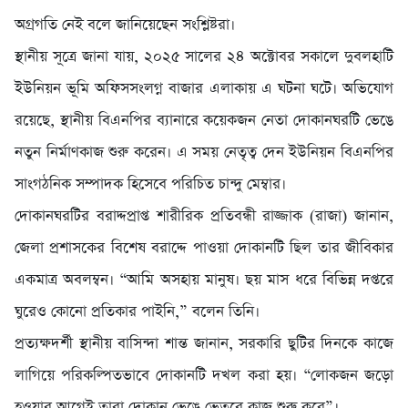
অগ্রগতি নেই বলে জানিয়েছেন সংশ্লিষ্টরা।
স্থানীয় সূত্রে জানা যায়, ২০২৫ সালের ২৪ অক্টোবর সকালে দুবলহাটি
ইউনিয়ন ভূমি অফিসসংলগ্ন বাজার এলাকায় এ ঘটনা ঘটে। অভিযোগ
রয়েছে, স্থানীয় বিএনপির ব্যানারে কয়েকজন নেতা দোকানঘরটি ভেঙে
নতুন নির্মাণকাজ শুরু করেন। এ সময় নেতৃত্ব দেন ইউনিয়ন বিএনপির
সাংগঠনিক সম্পাদক হিসেবে পরিচিত চান্দু মেম্বার।
দোকানঘরটির বরাদ্দপ্রাপ্ত শারীরিক প্রতিবন্ধী রাজ্জাক (রাজা) জানান,
জেলা প্রশাসকের বিশেষ বরাদ্দে পাওয়া দোকানটি ছিল তার জীবিকার
একমাত্র অবলম্বন। “আমি অসহায় মানুষ। ছয় মাস ধরে বিভিন্ন দপ্তরে
ঘুরেও কোনো প্রতিকার পাইনি,” বলেন তিনি।
প্রত্যক্ষদর্শী স্থানীয় বাসিন্দা শান্ত জানান, সরকারি ছুটির দিনকে কাজে
লাগিয়ে পরিকল্পিতভাবে দোকানটি দখল করা হয়। “লোকজন জড়ো
হওয়ার আগেই তারা দোকান ভেঙে ভেতরে কাজ শুরু করে”।