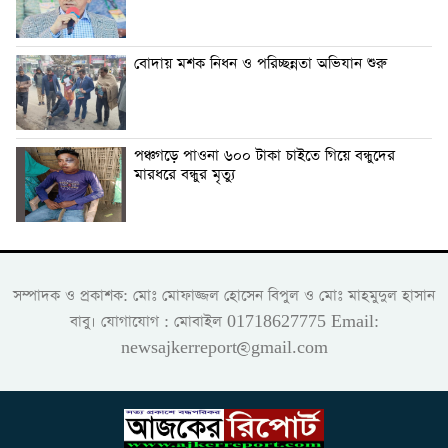
বোদায় মশক নিধন ও পরিচ্ছন্নতা অভিযান শুরু
পঞ্চগড়ে পাওনা ৬০০ টাকা চাইতে গিয়ে বন্ধুদের
মারধরে বন্ধুর মৃত্যু
সম্পাদক ও প্রকাশক: মোঃ মোফাজ্জল হোসেন বিপুল ও মোঃ মাহমুদুল হাসান
বাবু। যোগাযোগ : মোবাইল 01718627775 Email:
newsajkerreport@gmail.com