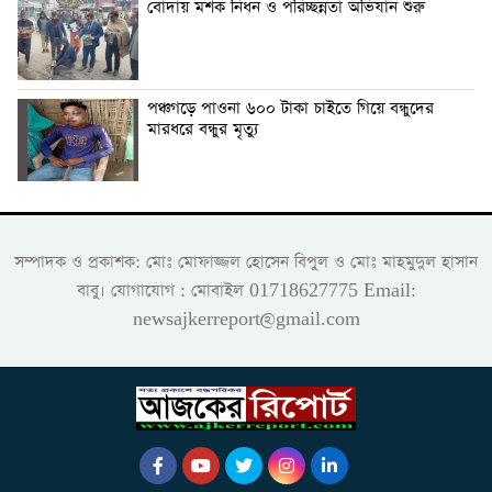
বোদায় মশক নিধন ও পরিচ্ছন্নতা অভিযান শুরু
পঞ্চগড়ে পাওনা ৬০০ টাকা চাইতে গিয়ে বন্ধুদের
মারধরে বন্ধুর মৃত্যু
সম্পাদক ও প্রকাশক: মোঃ মোফাজ্জল হোসেন বিপুল ও মোঃ মাহমুদুল হাসান
বাবু। যোগাযোগ : মোবাইল 01718627775 Email:
newsajkerreport@gmail.com