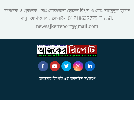
সম্পাদক ও প্রকাশক: মোঃ মোফাজ্জল হোসেন বিপুল ও মোঃ মাহমুদুল হাসান
বাবু। যোগাযোগ : মোবাইল 01718627775 Email:
newsajkerreport@gmail.com
আজকের রিপোর্ট এর অনলাইন সংস্করণ