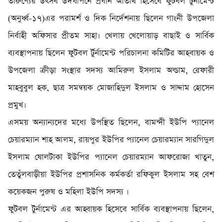
তারুণ্যের উৎসব উদযাপনে প্রধান অতিথি হিসেবে ফুটবল টুর্নামেন্ট
(অনুর্ধ্ব-১৭)এর পরামর্শ ও দিক নির্দেশনায় ছিলেন গাংনী উপজেলা
নির্বাহী অফিসার প্রীতম সাহা। খেলায় খেলোয়াড় বাছাই ও সার্বিক
ব্যবস্থাপনায় ছিলেন ফুটবল টুর্র্নামেন্ট পরিচালনা কমিটির আহবায়ক ও
উপজেলা ক্রীড়া সংস্থার সদস্য আমিরুল ইসলাম অল্ডাম, রেফারী
মাহবুবুল হক, ছাত্র সমন্বয়ক মোজাহিদুল ইসলাম ও সাদ্দাম হোসেন
প্রমুখ।
এসময় অন্যান্যদের মধ্যে উপস্থিত ছিলেন, বামন্দী ইউপি প্যানেল
চেয়ারম্যান শাহ আলম, রায়পুর ইউপির প্যানেল চেয়ারম্যান সারগিদুল
ইসলাম ষোলটাকা ইউপির প্যানেল চেয়ারম্যান আফরোজা খাতুন,
তেতুঁলবাড়ীয়া ইউপির প্রশাসনিক কর্মকর্তা রফিকুল ইসলাম সহ বেশ
কয়েকজন পুরুষ ও মহিলা ইউপি সদস্য ।
ফুটবল টুর্নামেন্ট এর আহ্বায়ক হিসেবে সার্বিক ব্যবস্থাপনায় ছিলেন,