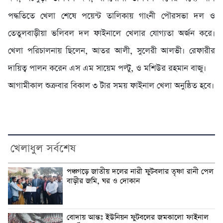
পদ্ধতিতে খেলা শেষে পয়েন্ট তালিকায় গাংনী পৌরসভা দল ও
তেতুলবাড়ীয়া ভলিবল দল ফাইনালে খেলার যোগ্যতা অর্জন করে।
খেলা পরিচালনায় ছিলেন, আতর আলী, সুলেরী আলভী। রেফারীর
দায়িত্ব পালন করেন এস এম সায়েম পল্টু, ও মশিউর রহমান বাজু।
আগামীকাল শুক্রবার বিকাল ৩ টার সময় ফাইনাল খেলা অনুষ্ঠিত হবে।
খেলাধুল সর্বশেষ
পঞ্চগড়ে জাতীয় দলের নারী ফুটবলার তৃষ্ণা রানী পেল
বাড়ীর জমি, ঘর ও দোকান
বোদায় আন্তঃ ইউনিয়ন ফুটবলের জমকালো ফাইনাল