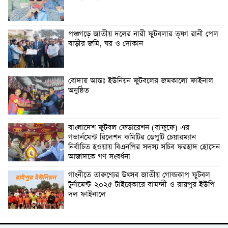
পঞ্চগড়ে জাতীয় দলের নারী ফুটবলার তৃষ্ণা রানী পেল
বাড়ীর জমি, ঘর ও দোকান
বোদায় আন্তঃ ইউনিয়ন ফুটবলের জমকালো ফাইনাল
অনুষ্ঠিত
বাংলাদেশ ফুটবল ফেডারেশন (বাফুফে) এর
গভার্নমেন্ট রিলেশন কমিটির ডেপুটি চেয়ারম্যান
নির্বাচিত হওয়ায় বিএনপির সদস্য সচিব ফরহাদ হোসেন
আজাদকে গণ সংবর্ধনা
গাংনীতে তারুণ্যের উৎসব জাতীয় গোল্ডকাপ ফুটবল
টুর্নামেন্ট-২০২৫ টাইব্রেকারে বামন্দী ও রায়পুর ইউপি
দল ফাইনালে