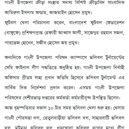
গাংনী উপজেলা ক্রীড়া সংস্থার সদস্য বিশিস্ট ক্রীড়াবিদ সাংবাদিক
আমিরুল ইসলাম অল্ডাম, আজমাইন হোসেন প্রমুখ।
ফুটবল খেলা পরিচালনা করেন, বাংলাদেশ ফুটবল ফেডারেশন
(বাফুফে) প্রশিক্ষণপ্রাপ্ত রেফারী আব্বাস আলী, সাজেদুর রহমান সজল,
পারভেজ হোনেন, সজীব হোসেন জয় প্রমুখ।
অন্যদিকে গাংনী উপজেলা পরিষদ ক্যাম্পাসে ভলিবল টুর্নামেন্টের
সেমি ফাইনাল লীগ পদ্ধতিতে অনুষ্ঠিত হয়। গাংনী উপজেলা নির্বাহী
অফিসার প্রীতম সাহা প্রধান অতিথি হিসেবে ভলিবল টুর্নামেন্ট এর
সার্বিক দিক নির্দেশনা প্রদান করেন। এসময় গাংনী উপজেলা
পরিষদের বেশীরভাড় দপ্তরের কর্মকর্তা কর্মচারীবৃন্দ উপস্থিত ছিলেন।
আজ বৃহস্পতিবার সকাল ১০ টার সময় ভলিবল খেলা শুরু হয়। খেলায়
গাংনী পৌরসভা দল, তেতুলবাড়ীয়া ভলিবল দল, সাহারবাটি ভলিবল
দল, মটমুড়া ভলিবল দল, ধানখোলা ভলিবল দলের মধ্যে লীগ