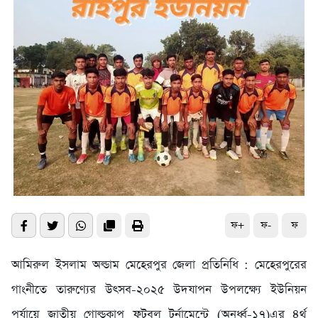
ফ+
ফ-
ফ
আমিরুল ইসলাম অল্ডাম মেহেরপুর জেলা প্রতিনিধি : মেহেরপুরের
গাংনীতে তারুণ্যের উৎসব-২০২৫ উদযাপন উপলক্ষ্যে ইউনিয়ন
পর্যায়ে জাতীয় গোল্ডকাপ ফুটবল টুর্নামেন্টে (অনুর্ধ্ব-১৭)এর ৪র্থ