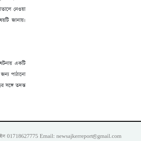
াতালে নেওয়া
িষয়টি জানায়।
 ঘটনায় একটি
 জন্য পাঠানো
ের সঙ্গে তদন্ত
 মোবাইল 01718627775 Email:
newsajkerreport@gmail.com