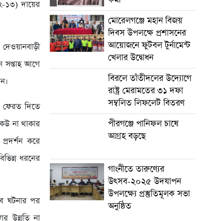
ং-১৩) দায়ের
মোরেলগঞ্জে মহান বিজয়
দিবস উপলক্ষে প্রশাসনের
আয়োজনে ফুটবল টুর্নামেন্ট
র দেওয়ানবাড়ী
খেলার উদ্বোধন
ন সপ্তাহ আগে
বিরলে তাঁতীদলের উদ্যোগে
েন।
রাষ্ট্র মেরামতের ৩১ দফা
সম্বলিত লিফলেট বিতরণ
ড় ফেরত দিতে
পীরগঞ্জে পানিফল চাষে
কেউ না থাকার
আগ্রহ বড়ছে
্রদর্শন করে
িভিন্ন ধরনের
গাংনীতে তারুণ্যের
উৎসব-২০২৫ উদযাপন
উপলক্ষ্যে প্রস্তুতিমূলক সভা
বে ঘটনার পর
অনুষ্ঠিত
ার উন্নতি না