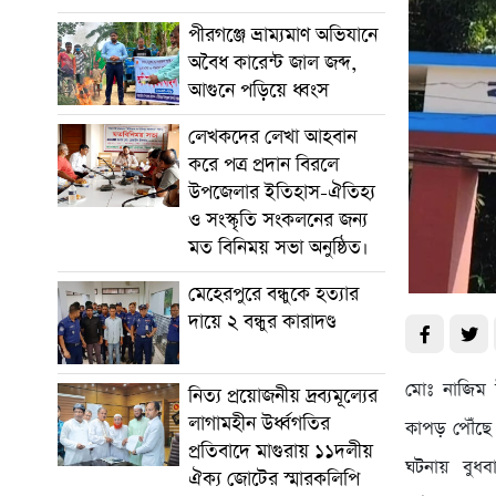
পীরগঞ্জে ভ্রাম্যমাণ অভিযানে
অবৈধ কারেন্ট জাল জব্দ,
আগুনে পড়িয়ে ধ্বংস
লেখকদের লেখা আহবান
করে পত্র প্রদান বিরলে
উপজেলার ইতিহাস-ঐতিহ্য
ও সংস্কৃতি সংকলনের জন্য
মত বিনিময় সভা অনুষ্ঠিত।
মেহেরপুরে বন্ধুকে হত্যার
দায়ে ২ বন্ধুর কারাদণ্ড
মোঃ নাজিম উ
নিত্য প্রয়োজনীয় দ্রব্যমূল্যের
লাগামহীন উর্ধ্বগতির
কাপড় পৌঁছে
প্রতিবাদে মাগুরায় ১১দলীয়
ঘটনায় বুধবা
ঐক্য জোটের স্মারকলিপি