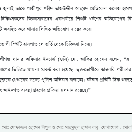
 জুলাই তাকে গাজীপুর শহীদ তাজউদ্দীন আহমদ মেডিকেল কলেজ হাসপ
চিকিৎসকদের জিজ্ঞাসাবাদের একপর্যায়ে শিশুটি ধর্ষণের অভিযোগের ব
ি অবহিত করে থানায় লিখিত অভিযোগ দায়ের করে।
্তভোগী শিশুটি হাসপাতালে ভর্তি থেকে চিকিৎসা নিচ্ছে।
লীগঞ্জ থানার অফিসার ইনচার্জ (ওসি) মো. জাকির হোসেন বলেন, “এ
গের ভিত্তিতে মামলা রেকর্ড করা হয়েছে। ভুক্তভোগীকে ডাক্তারি পরীক্ষার
্তকে গ্রেপ্তারের লক্ষ্যে পুলিশ অভিযান চালাচ্ছে। ঘটনার প্রতিটি দিক গুরুত্ব
ং আইনগত ব্যবস্থা গ্রহণের প্রক্রিয়া চলমান রয়েছে।”
ক: মোঃ মোফাজ্জল হোসেন বিপুল ও মোঃ মাহমুদুল হাসান বাবু। যোগাযোগ :