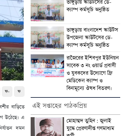
ভাঙ্গুড়ায় স্কাউটসের ডে-
ক্যাম্প কর্মসূচি অনুষ্ঠিত
ভাঙ্গুড়ায় বাংলাদেশ স্কাউটস
উপজেলা স্কাউটসের ডে-
ক্যাম্প কর্মসূচি অনুষ্ঠিত
রাজৈরের‌ ইশিবপুর ইউনিয়ন
সাবেক ৩ নং ওয়ার্ড প্রবাসী
ও যুবকদের উদ্যোগে ফ্রি
মেডিকেল ক্যাম্প ও
বিনামূল্যে ঔষধ বিতরণ।
ফ-
ফ
এই সপ্তাহের পাঠকপ্রিয়
বেশীর বাড়িতে
োগ উঠেছে। এ
মোহাম্মদ তুহিন : জুলাই
যুদ্ধে প্রেরণাদীপ্ত গণমাধ্যম
নির্যাতন দমন
কর্মী