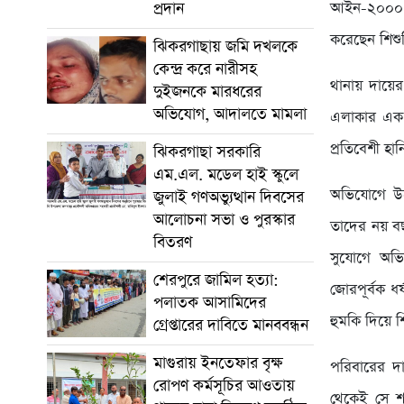
প্রদান
আইন-২০০০ (
করেছেন শিশুট
ঝিকরগাছায় জমি দখলকে
কেন্দ্র করে নারীসহ
থানায় দায়ের
দুইজনকে মারধরের
অভিযোগ, আদালতে মামলা
এলাকার এক গ
প্রতিবেশী হ
ঝিকরগাছা সরকারি
এম.এল. মডেল হাই স্কুলে
অভিযোগে উল
জুলাই গণঅভ্যুত্থান দিবসের
আলোচনা সভা ও পুরস্কার
তাদের নয় বছ
বিতরণ
সুযোগে অভি
শেরপুরে জামিল হত্যা:
জোরপূর্বক ধ
পলাতক আসামিদের
হুমকি দিয়ে 
গ্রেপ্তারের দাবিতে মানববন্ধন
মাগুরায় ইনতেফার বৃক্ষ
পরিবারের দ
রোপণ কর্মসূচির আওতায়
থেকেই সে শা