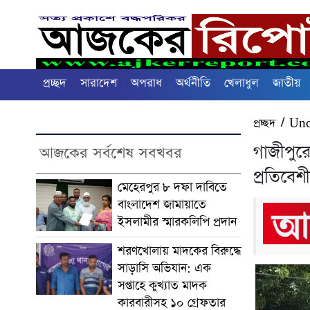
প্রচ্ছদ
সারাদেশ
অপরাধ
অর্থনীতি
খেলাধুল
জাতীয়
প্রচ্ছদ
/
Unc
গাজীপুর
আজকের সর্বশেষ সবখবর
প্রতিবেশ
মেহেরপুর ৮ দফা দাবিতে
বাংলাদেশ জামায়াতে
ইসলামীর স্মারকলিপি প্রদান
শরণখোলায় মাদকের বিরুদ্ধে
সাড়াসি অভিযান: এক
সপ্তাহে কুখ্যাত মাদক
কারবারীসহ ১০ গ্রেফতার