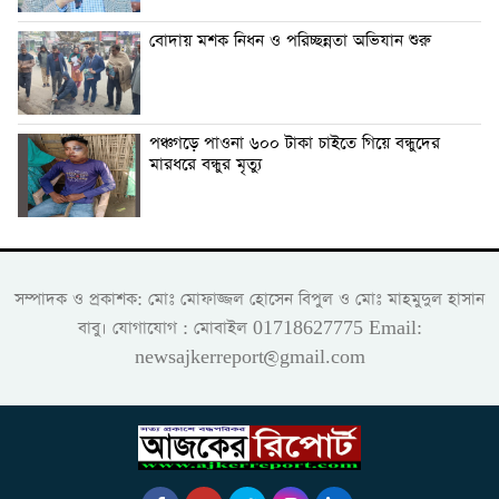
বোদায় মশক নিধন ও পরিচ্ছন্নতা অভিযান শুরু
পঞ্চগড়ে পাওনা ৬০০ টাকা চাইতে গিয়ে বন্ধুদের
মারধরে বন্ধুর মৃত্যু
সম্পাদক ও প্রকাশক: মোঃ মোফাজ্জল হোসেন বিপুল ও মোঃ মাহমুদুল হাসান
বাবু। যোগাযোগ : মোবাইল 01718627775 Email:
newsajkerreport@gmail.com