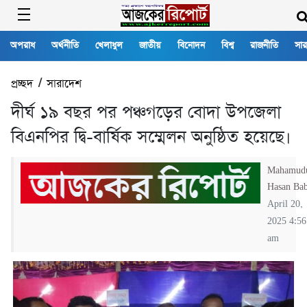
অপরাধ
অর্থনীতি
খেলাধুল
জাতীয়
বিনোদন
বিশ্ব
রাজনীতি
সার
প্রচ্ছদ
/
সারাদেশ
দীর্ঘ ১৯ বছর পর পঞ্চগড়ের বোদা উপজেলা
বিএনপির দ্বি-বার্ষিক সম্মেলন অনুষ্ঠিত হয়েছে।
Mahamud
Hasan Ba
April 20,
2025 4:56
am