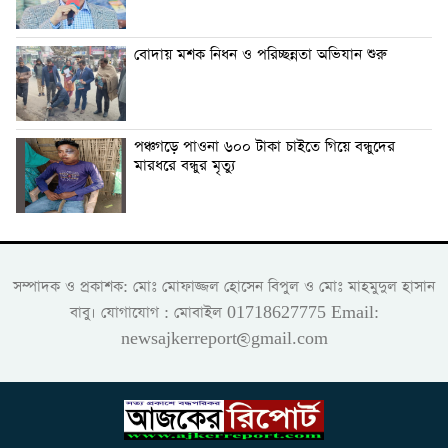
বোদায় মশক নিধন ও পরিচ্ছন্নতা অভিযান শুরু
পঞ্চগড়ে পাওনা ৬০০ টাকা চাইতে গিয়ে বন্ধুদের
মারধরে বন্ধুর মৃত্যু
সম্পাদক ও প্রকাশক: মোঃ মোফাজ্জল হোসেন বিপুল ও মোঃ মাহমুদুল হাসান
বাবু। যোগাযোগ : মোবাইল 01718627775 Email:
newsajkerreport@gmail.com