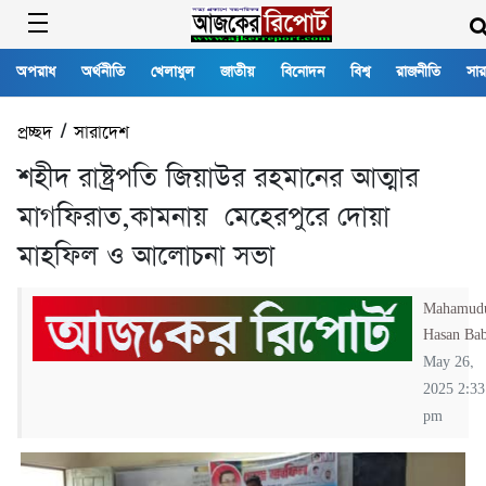
অপরাধ
অর্থনীতি
খেলাধুল
জাতীয়
বিনোদন
বিশ্ব
রাজনীতি
সার
প্রচ্ছদ
/
সারাদেশ
শহীদ রাষ্ট্রপতি জিয়াউর রহমানের আত্মার
মাগফিরাত,কামনায় মেহেরপুরে দােয়া
মাহফিল ও আলােচনা সভা
Mahamud
Hasan Ba
May 26,
2025 2:33
pm