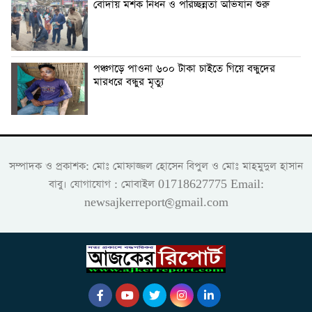
বোদায় মশক নিধন ও পরিচ্ছন্নতা অভিযান শুরু
পঞ্চগড়ে পাওনা ৬০০ টাকা চাইতে গিয়ে বন্ধুদের
মারধরে বন্ধুর মৃত্যু
সম্পাদক ও প্রকাশক: মোঃ মোফাজ্জল হোসেন বিপুল ও মোঃ মাহমুদুল হাসান
বাবু। যোগাযোগ : মোবাইল 01718627775 Email:
newsajkerreport@gmail.com