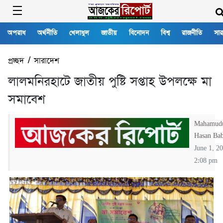
অপরাধ
অর্থনীতি
খেলাধুল
জাতীয়
বিনোদন
বিশ্ব
রাজনীতি
সার
প্রচ্ছদ
/
সারাদেশ
লালমনিরহাটে জাতীয় পুষ্টি সপ্তাহ উপলক্ষে মা
সমাবেশ
Mahamud
Hasan Ba
June 1, 2
2:08 pm