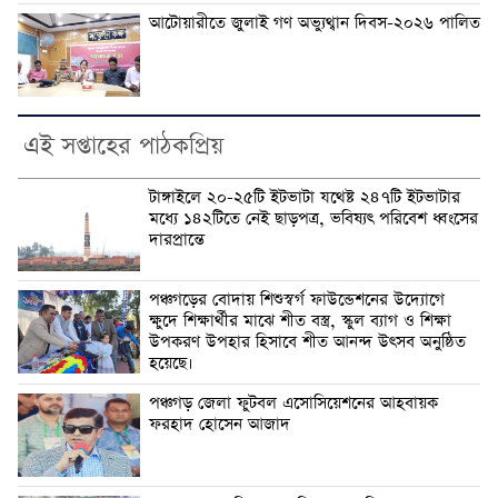
আটোয়ারীতে জুলাই গণ অভ্যুথ্বান দিবস-২০২৬ পালিত
এই সপ্তাহের পাঠকপ্রিয়
টাঙ্গাইলে ২০-২৫টি ইটভাটা যথেষ্ট ২৪৭টি ইটভাটার
মধ্যে ১৪২টিতে নেই ছাড়পত্র, ভবিষ্যৎ পরিবেশ ধ্বংসের
দারপ্রান্তে
পঞ্চগড়ের বোদায় শিশুস্বর্গ ফাউন্ডেশনের উদ্যোগে
ক্ষুদে শিক্ষার্থীর মাঝে শীত বস্ত্র, স্কুল ব্যাগ ও শিক্ষা
উপকরণ উপহার হিসাবে শীত আনন্দ উৎসব অনুষ্ঠিত
হয়েছে।
পঞ্চগড় জেলা ফুটবল এসোসিয়েশনের আহবায়ক
ফরহাদ হোসেন আজাদ