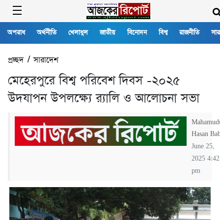
অপরাধ
অর্থনীতি
খেলাধুল
জাতীয়
বিনোদন
বিশ্ব
রাজনীতি
সার
প্রচ্ছদ
/
সারাদেশ
মেহেরপুরে বিশ্ব পরিবেশ দিবস -২০২৫
উদযাপন উপলক্ষ্যে র‌্যালি ও আলোচনা সভা
Mahamud
Hasan Ba
June 25,
2025 4:42
pm