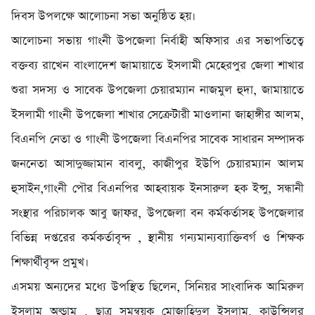
দিবস উপলক্ষে আলোচনা সভা অনুষ্ঠিত হয়।
আলোচনা সভায় গাংনী উপজেলা নির্বাহী অফিসার এর সভাপতিত্বে
বক্তব্য রাখেন বাংলাদেশ জামায়াতে ইসলামী মেহেরপুর জেলা শাখার
শুরা সদস্য ও সাবেক উপজেলা চেয়ারম্যান নাজমুল হুদা, জামায়াতে
ইসলামী গাংনী উপজেলা শাখার সেক্রেটারী মাওলানা জাহাঙ্গীর আলম,
বিএনপি নেতা ও গাংনী উপজেলা বিএনপির সাবেক সাধারন সম্পাদক
জননেতা আসাদুজ্জামান বাবলু, কাজীপুর ইউপি চেয়ারম্যান আলম
হুসাইন,গাংনী পৌর বিএনপির আহবায়ক ইনসারুল হক ইন্সু, সন্ধানী
সংস্থার পরিচালক আবু জাফর, উপজেলা বন কর্মকর্তাসহ উপজেলার
বিভিন্ন দপ্তরের কর্মকর্তাবৃন্দ , স্থানীয় গন্যমান্যব্যাক্তিবর্গ ও শিক্ষক
শিক্ষার্থীবৃন্দ প্রমুখ।
এসময় অন্যদের মধ্যে উপস্থিত ছিলেন, সিনিয়র সাংবাদিক আমিরুল
ইসলাম অল্ডাম , ছাত্র সমন্বয়ক মোজাহিদুল ইসলাম, কাউন্সিলর