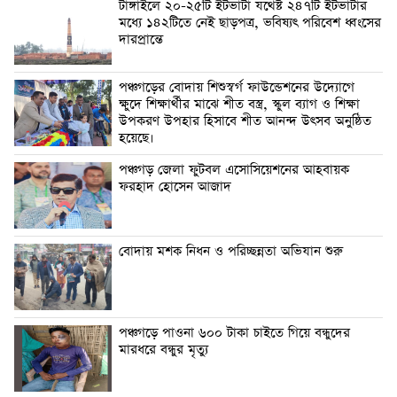
টাঙ্গাইলে ২০-২৫টি ইটভাটা যথেষ্ট ২৪৭টি ইটভাটার
মধ্যে ১৪২টিতে নেই ছাড়পত্র, ভবিষ্যৎ পরিবেশ ধ্বংসের
দারপ্রান্তে
পঞ্চগড়ের বোদায় শিশুস্বর্গ ফাউন্ডেশনের উদ্যোগে
ক্ষুদে শিক্ষার্থীর মাঝে শীত বস্ত্র, স্কুল ব্যাগ ও শিক্ষা
উপকরণ উপহার হিসাবে শীত আনন্দ উৎসব অনুষ্ঠিত
হয়েছে।
পঞ্চগড় জেলা ফুটবল এসোসিয়েশনের আহবায়ক
ফরহাদ হোসেন আজাদ
বোদায় মশক নিধন ও পরিচ্ছন্নতা অভিযান শুরু
পঞ্চগড়ে পাওনা ৬০০ টাকা চাইতে গিয়ে বন্ধুদের
মারধরে বন্ধুর মৃত্যু