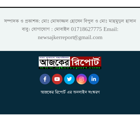
সম্পাদক ও প্রকাশক: মোঃ মোফাজ্জল হোসেন বিপুল ও মোঃ মাহমুদুল হাসান
বাবু। যোগাযোগ : মোবাইল 01718627775 Email:
newsajkerreport@gmail.com
আজকের রিপোর্ট এর অনলাইন সংস্করণ