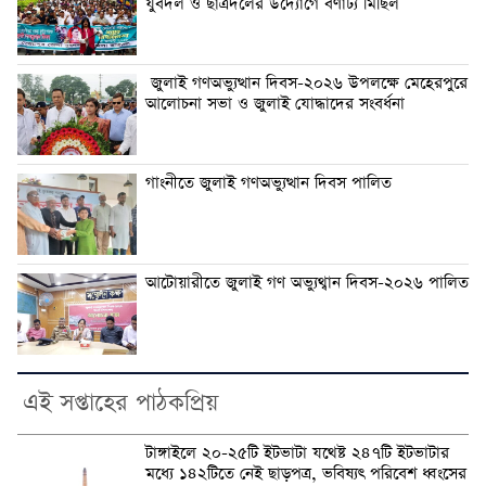
যুবদল ও ছাত্রদলের উদ্যোগে বর্ণাঢ্য মিছিল
জুলাই গণঅভ্যুত্থান দিবস-২০২৬ উপলক্ষে মেহেরপুরে
আলোচনা সভা ও জুলাই যোদ্ধাদের সংবর্ধনা
গাংনীতে জুলাই গণঅভ্যুত্থান দিবস পালিত
আটোয়ারীতে জুলাই গণ অভ্যুথ্বান দিবস-২০২৬ পালিত
এই সপ্তাহের পাঠকপ্রিয়
টাঙ্গাইলে ২০-২৫টি ইটভাটা যথেষ্ট ২৪৭টি ইটভাটার
মধ্যে ১৪২টিতে নেই ছাড়পত্র, ভবিষ্যৎ পরিবেশ ধ্বংসের