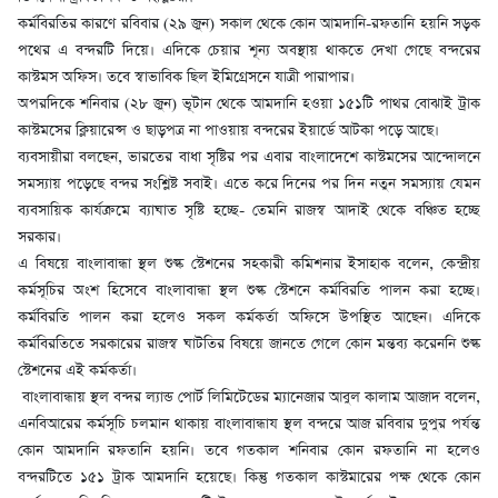
কর্মবিরতির কারণে রবিবার (২৯ জুন) সকাল থেকে কোন আমদানি-রফতানি হয়নি সড়ক
পথের এ বন্দরটি দিয়ে। এদিকে চেয়ার শূন্য অবস্থায় থাকতে দেখা গেছে বন্দরের
কাস্টমস অফিস। তবে স্বাভাবিক ছিল ইমিগ্রেসনে যাত্রী পারাপার।
অপরদিকে শনিবার (২৮ জুন) ভূটান থেকে আমদানি হওয়া ১৫১টি পাথর বোঝাই ট্রাক
কাস্টমসের ক্লিয়ারেন্স ও ছাড়পত্র না পাওয়ায় বন্দরের ইয়ার্ডে আটকা পড়ে আছে।
ব্যবসায়ীরা বলছেন, ভারতের বাধা সৃষ্টির পর এবার বাংলাদেশে কাস্টমসের আন্দোলনে
সমস্যায় পড়েছে বন্দর সংশ্লিষ্ট সবাই। এতে করে দিনের পর দিন নতুন সমস্যায় যেমন
ব্যবসায়িক কার্যক্রমে ব্যাঘাত সৃষ্টি হচ্ছে- তেমনি রাজস্ব আদাই থেকে বঞ্চিত হচ্ছে
সরকার।
এ বিষয়ে বাংলাবান্ধা স্থল শুল্ক স্টেশনের সহকারী কমিশনার ইসাহাক বলেন, কেন্দ্রীয়
কর্মসূচির অংশ হিসেবে বাংলাবান্ধা স্থল শুল্ক স্টেশনে কর্মবিরতি পালন করা হচ্ছে।
কর্মবিরতি পালন করা হলেও সকল কর্মকর্তা অফিসে উপস্থিত আছেন। এদিকে
কর্মবিরতিতে সরকারের রাজস্ব ঘাটতির বিষয়ে জানতে গেলে কোন মন্তব্য করেননি শুল্ক
স্টেশনের এই কর্মকর্তা।
বাংলাবান্ধায় স্থল বন্দর ল্যান্ড পোর্ট লিমিটেডের ম্যানেজার আবুল কালাম আজাদ বলেন,
এনবিআরের কর্মসূচি চলমান থাকায় বাংলাবান্ধায স্থল বন্দরে আজ রবিবার দুপুর পর্যন্ত
কোন আমদানি রফতানি হয়নি। তবে গতকাল শনিবার কোন রফতানি না হলেও
বন্দরটিতে ১৫১ ট্রাক আমদানি হয়েছে। কিন্তু গতকাল কাস্টমারের পক্ষ থেকে কোন