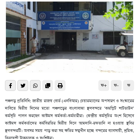
ফ+
ফ-
ফ
পঞ্চগড় প্রতিনিধি: জাতীয় রাজস্ব বোর্ড (এনবিআর) চেয়ারম্যানের অপসারণ ও সংস্কারের
দাবিতে দ্বিতীয় দিনের মতো পঞ্চগড়ের বাংলাবান্ধা স্থলবন্দরে ‘কমপ্লিট শাটডাউন’
কর্মসূচি পালন করছেন কাস্টমস কর্মকর্তা-কর্মচারীরা। কেন্দ্রীয় কর্মসূচির অংশ হিসেবে
কাস্টমস কর্মকর্তাদের কর্মবিরতির দ্বিতীয় দিনে আমদানি-রফতানি না হওয়ায় স্থবির
স্থলবন্দরটি। অবসর সময় পাড় করা সহ ক্ষতির সম্মুখীন হচ্ছে বন্দরের ব্যাবসায়ী, শ্রমিক,
ভিনদেশী ট্রাকচালক ও সংশ্লিষ্টরা।