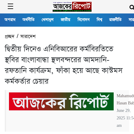
অপরাধ
অর্থনীতি
খেলাধুল
জাতীয়
বিনোদন
বিশ্ব
রাজনীতি
সার
প্রচ্ছদ
/
সারাদেশ
দ্বিতীয় দিনেও এনিবিআরের কর্মবিরতিতে
স্থবির বাংলাবান্ধা স্থলবন্দরের আমদানি-
রফতানি কার্যক্রম, ফাঁকা হয়ে আছে কাস্টমস
কর্মকর্তার চেয়ার
Mahamud
Hasan Ba
June 29,
2025 11:5
am