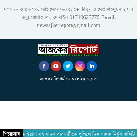
সম্পাদক ও প্রকাশক: মোঃ মোফাজ্জল হোসেন বিপুল ও মোঃ মাহমুদুল হাসান
বাবু। যোগাযোগ : মোবাইল 01718627775 Email:
newsajkerreport@gmail.com
আজকের রিপোর্ট এর অনলাইন সংস্করণ
শিরোনাম
ড়ে ২১৮ পিছ ইয়াবা সহ মাদক ব্যবসায়ীকে পুলিশে দিল মাদক নির্মূল কমিটি