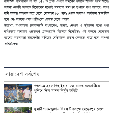
কার্যক্রম পরিচালিত না হয় ১৫১ টি ট্রাক এখনো বন্দরের ইয়ার্ডে আটকা পড়ে আছে।
আমরা শুনেছি আজকে বিকেলের মধ্যেই সমস্যার সমাধান হওয়ার কথা রয়েছে। আশা
করি সমস্যা সমাধান হয়ে গেলে সোমবার (৩০ জুন) থেকে আবারও কার্যক্রম স্বাভাবিক
হবে এবং আটকে থাকা গাড়িগুলো ফেরত যেতে পারবে।
উল্লেখ্য, বাংলাবান্ধা স্থলবন্দরটি বাংলাদেশ, ভারত, নেপাল ও ভূটানের মধ্যে পণ্য
বাণিজ্যের অন্যতম গুরুত্বপূর্ণ চেকপয়েন্ট হিসেবে বিবেচিত। এই বন্দরে যেকোনো
ধরনের অচলাবস্থা চারদেশীয় বাণিজ্যে নেতিবাচক প্রভাব ফেলতে পারে বলে আশঙ্কা
সংশ্লিষ্টদের।
সারাদেশ সর্বশেষ
পঞ্চগড়ে ২১৮ পিছ ইয়াবা সহ মাদক ব্যবসায়ীকে
পুলিশে দিল মাদক নির্মূল কমিটি
জুলাই গণঅভ্যুত্থান দিবস উপলক্ষে মেহেরপুর জেলা