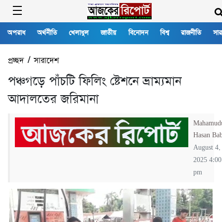
অপরাধ
অর্থনীতি
খেলাধুল
জাতীয়
বিনোদন
বিশ্ব
রাজনীতি
সার
প্রচ্ছদ
/
সারাদেশ
পঞ্চগড়ে পাঁচটি ফিলিং ষ্টেশনে ভ্রাম্যমান
আদালতের জরিমানা
Mahamud
Hasan Ba
August 4,
2025 4:00
pm