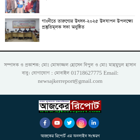
গাংনীতে তারুণ্যের উৎসব-২০২৫ উদযাপন উপলক্ষ্যে
প্রস্তুতিমূলক সভা অনুষ্ঠিত
সম্পাদক ও প্রকাশক: মোঃ মোফাজ্জল হোসেন বিপুল ও মোঃ মাহমুদুল হাসান
বাবু। যোগাযোগ : মোবাইল 01718627775 Email:
newsajkerreport@gmail.com
আজকের রিপোর্ট এর অনলাইন সংস্করণ