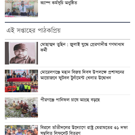
ক্যাম্প কর্মসূচি অনুষ্ঠিত
এই সপ্তাহের পাঠকপ্রিয়
মোহাম্মদ তুহিন : জুলাই যুদ্ধে প্রেরণাদীপ্ত গণমাধ্যম
কর্মী
মোরেলগঞ্জে মহান বিজয় দিবস উপলক্ষে প্রশাসনের
আয়োজনে ফুটবল টুর্নামেন্ট খেলার উদ্বোধন
পীরগঞ্জে পানিফল চাষে আগ্রহ বড়ছে
বিরলে তাঁতীদলের উদ্যোগে রাষ্ট্র মেরামতের ৩১ দফা
সম্বলিত লিফলেট বিতরণ