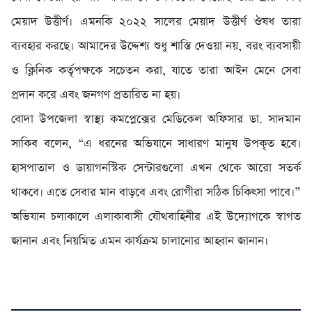
মেয়াদ উত্তীর্ণ। এমনকি ২০২২ সালের মেয়াদ উত্তীর্ণ ঔষধ তারা
ব্যবহার করছে। আমাদের উদ্দেশ্য শুধু শাস্তি দেওয়া নয়, বরং ব্যবসায়ী
ও ক্লিনিক কর্তৃপক্ষকে সচেতন করা, যাতে তারা আইন মেনে সেবা
প্রদান করে এবং জনগণ প্রতারিত না হয়।
বোদা উপজেলা স্বাস্থ্য কমপ্লেক্সের মেডিকেল অফিসার ডা. সাদমান
সাকিব বলেন, “এ ধরনের অভিযানে সাধারণ মানুষ উপকৃত হবে।
হাসপাতাল ও ডায়াগনস্টিক সেন্টারগুলো এখন থেকে আরো সতর্ক
থাকবে। এতে সেবার মান বাড়বে এবং রোগীরা সঠিক চিকিৎসা পাবে।”
অভিযান চলাকালে এলাকাবাসী যৌথবাহিনীর এই উদ্যোগকে স্বাগত
জানান এবং নিয়মিত এমন কার্যক্রম চালানোর আহ্বান জানান।