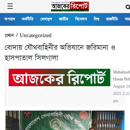
অপরাধ
অর্থনীতি
খেলাধুল
জাতীয়
বিনোদন
বিশ্ব
রাজনীতি
সার
প্রচ্ছদ
/
Uncategorized
বোদায় যৌথবাহিনীর অভিযানে জরিমানা ও
হাসপাতাল সিলগালা
Mahamud
Hasan Ba
August 24
2025 2:31
pm